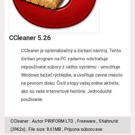
CCleaner 5.26
CCleaner je optimalizačný a čistiací nástroj. Tento
čistiaci program na PC zadarmo odstraňuje
nepoužívané súbory z vášho systému - umožňuje
Windows bežať rýchlejšie, a uvoľňuje cenné miesto
na pevnom disku. Čistí stopy vašej online aktivite,
ako sú vaše internetové histórie. Jednoduché
použivanie.
CCleaner : Autor:
PIRIFORM LTD
,
Freeware
,
Stiahnuté:
(3962x)
,
File size: 8.61MB
,
Prípona súboru:exe