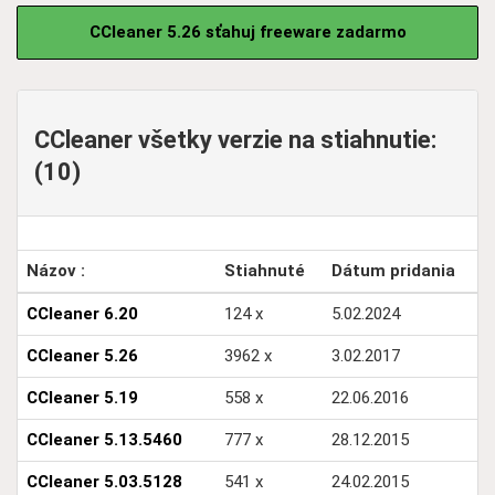
CCleaner 5.26 sťahuj freeware zadarmo
CCleaner všetky verzie na stiahnutie:
(10)
Názov :
Stiahnuté
Dátum pridania
CCleaner 6.20
124 x
5.02.2024
CCleaner 5.26
3962 x
3.02.2017
CCleaner 5.19
558 x
22.06.2016
CCleaner 5.13.5460
777 x
28.12.2015
CCleaner 5.03.5128
541 x
24.02.2015