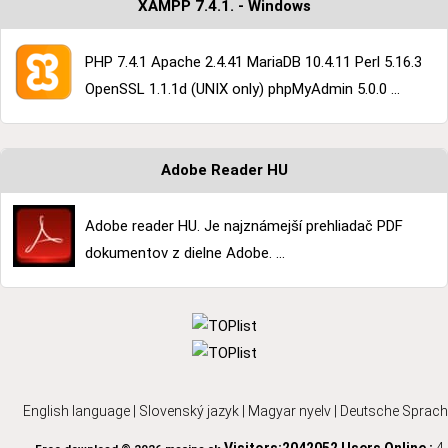
XAMPP 7.4.1. - Windows
PHP 7.4.1 Apache 2.4.41 MariaDB 10.4.11 Perl 5.16.3
OpenSSL 1.1.1d (UNIX only) phpMyAdmin 5.0.0 ...
Adobe Reader HU
Adobe reader HU. Je najznámejší prehliadač PDF
dokumentov z dielne Adobe. ...
English language
|
Slovenský jazyk
|
Magyar nyelv
|
Deutsche Sprach