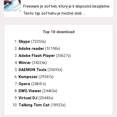
Freeware je softvér, ktorý je k dispozícii bezplatne.
Tento typ softvéru je možné slob ...
Top 10 download
Skype
(72355x)
Adobe reader
(51198x)
Adobe Flash Player
(35627x)
Winrar
(34224x)
DAEMON Tools
(33693x)
Kompozer
(29547x)
Opera
(24841x)
DWG Viewer
(24465x)
Virtual DJ
(20443x)
Talking Tom Cat
(18923x)