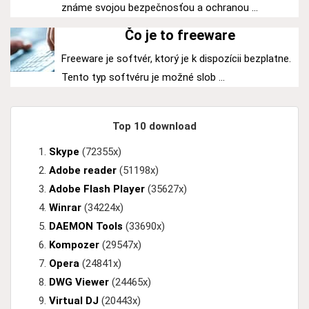
známe svojou bezpečnosťou a ochranou ...
Čo je to freeware
Freeware je softvér, ktorý je k dispozícii bezplatne.
Tento typ softvéru je možné slob ...
Top 10 download
Skype
(72355x)
Adobe reader
(51198x)
Adobe Flash Player
(35627x)
Winrar
(34224x)
DAEMON Tools
(33690x)
Kompozer
(29547x)
Opera
(24841x)
DWG Viewer
(24465x)
Virtual DJ
(20443x)