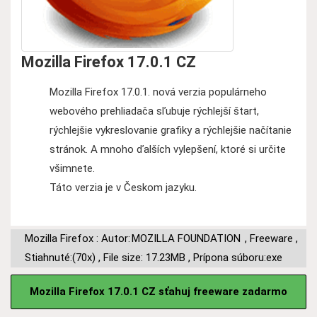
Mozilla Firefox 17.0.1 CZ
Mozilla Firefox 17.0.1. nová verzia populárneho
webového prehliadača sľubuje rýchlejší štart,
rýchlejšie vykreslovanie grafiky a rýchlejšie načítanie
stránok. A mnoho ďalších vylepšení, ktoré si určite
všimnete.
Táto verzia je v Českom jazyku.
Mozilla Firefox : Autor:
MOZILLA FOUNDATION
,
Freeware
,
Stiahnuté:(70x)
,
File size: 17.23MB
,
Prípona súboru:exe
Mozilla Firefox 17.0.1 CZ sťahuj freeware zadarmo