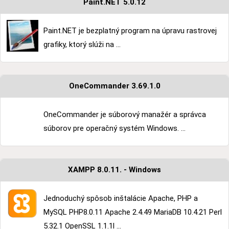
Paint.NET 5.0.12
Paint.NET je bezplatný program na úpravu rastrovej
grafiky, ktorý slúži na ...
OneCommander 3.69.1.0
OneCommander je súborový manažér a správca
súborov pre operačný systém Windows. ...
XAMPP 8.0.11. - Windows
Jednoduchý spôsob inštalácie Apache, PHP a
MySQL PHP8.0.11 Apache 2.4.49 MariaDB 10.4.21 Perl
5.32.1 OpenSSL 1.1.1l ...