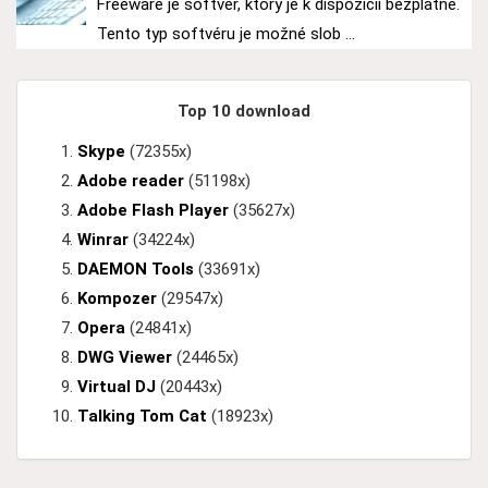
Freeware je softvér, ktorý je k dispozícii bezplatne.
Tento typ softvéru je možné slob ...
Top 10 download
Skype
(72355x)
Adobe reader
(51198x)
Adobe Flash Player
(35627x)
Winrar
(34224x)
DAEMON Tools
(33691x)
Kompozer
(29547x)
Opera
(24841x)
DWG Viewer
(24465x)
Virtual DJ
(20443x)
Talking Tom Cat
(18923x)