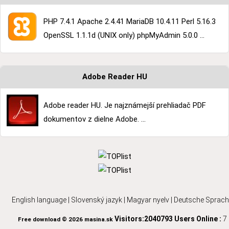
PHP 7.4.1 Apache 2.4.41 MariaDB 10.4.11 Perl 5.16.3
OpenSSL 1.1.1d (UNIX only) phpMyAdmin 5.0.0 ...
Adobe Reader HU
Adobe reader HU. Je najznámejší prehliadač PDF
dokumentov z dielne Adobe. ...
English language
|
Slovenský jazyk
|
Magyar nyelv
|
Deutsche Sprach
Visitors:2040793
Users Online :
7
Free download © 2026 masina.sk