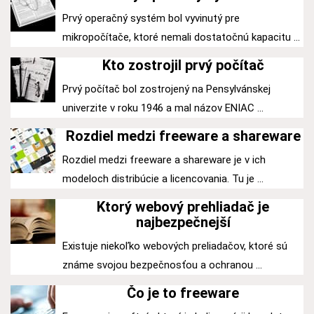
Prvý operačný systém bol vyvinutý pre
mikropočítače, ktoré nemali dostatočnú kapacitu ...
Kto zostrojil prvý počítač
Prvý počítač bol zostrojený na Pensylvánskej
univerzite v roku 1946 a mal názov ENIAC ...
Rozdiel medzi freeware a shareware
Rozdiel medzi freeware a shareware je v ich
modeloch distribúcie a licencovania. Tu je ...
Ktorý webový prehliadač je
najbezpečnejší
Existuje niekoľko webových preliadačov, ktoré sú
známe svojou bezpečnosťou a ochranou ...
Čo je to freeware