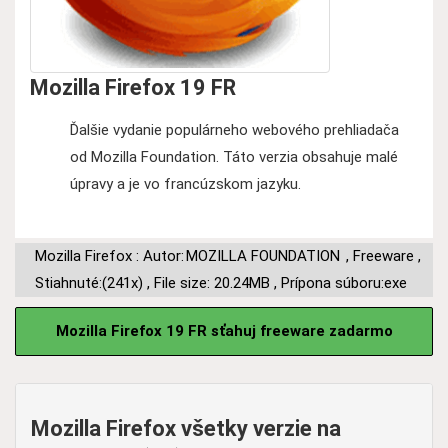
Mozilla Firefox 19 FR
Ďalšie vydanie populárneho webového prehliadača
od Mozilla Foundation. Táto verzia obsahuje malé
úpravy a je vo francúzskom jazyku.
Mozilla Firefox : Autor:
MOZILLA FOUNDATION
,
Freeware
,
Stiahnuté:(241x)
,
File size: 20.24MB
,
Prípona súboru:exe
Mozilla Firefox 19 FR sťahuj freeware zadarmo
Mozilla Firefox všetky verzie na