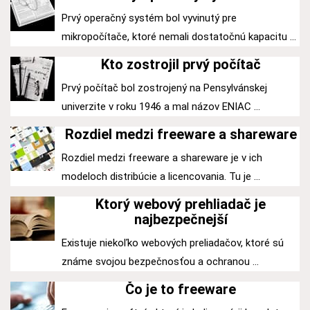
Prvý operačný systém bol vyvinutý pre
mikropočítače, ktoré nemali dostatočnú kapacitu ...
Kto zostrojil prvý počítač
Prvý počítač bol zostrojený na Pensylvánskej
univerzite v roku 1946 a mal názov ENIAC ...
Rozdiel medzi freeware a shareware
Rozdiel medzi freeware a shareware je v ich
modeloch distribúcie a licencovania. Tu je ...
Ktorý webový prehliadač je
najbezpečnejší
Existuje niekoľko webových preliadačov, ktoré sú
známe svojou bezpečnosťou a ochranou ...
Čo je to freeware