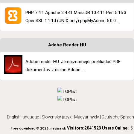
PHP 7.4.1 Apache 2.4.41 MariaDB 10.4.11 Perl 5.16.3
OpenSSL 1.1.1d (UNIX only) phpMyAdmin 5.0.0 ...
Adobe Reader HU
Adobe reader HU. Je najznámejší prehliadač PDF
dokumentov z dielne Adobe. ...
English language
|
Slovenský jazyk
|
Magyar nyelv
|
Deutsche Sprach
Visitors:2041523
Users Online :
5
Free download © 2026 masina.sk