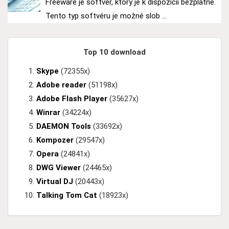
Freeware je softvér, ktorý je k dispozícii bezplatne.
Tento typ softvéru je možné slob ...
Top 10 download
Skype
(72355x)
Adobe reader
(51198x)
Adobe Flash Player
(35627x)
Winrar
(34224x)
DAEMON Tools
(33692x)
Kompozer
(29547x)
Opera
(24841x)
DWG Viewer
(24465x)
Virtual DJ
(20443x)
Talking Tom Cat
(18923x)