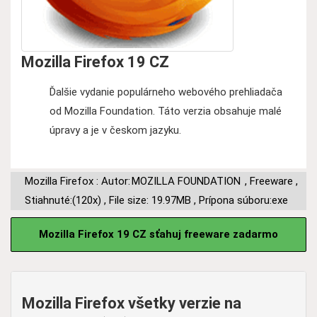
Mozilla Firefox 19 CZ
Ďalšie vydanie populárneho webového prehliadača
od Mozilla Foundation. Táto verzia obsahuje malé
úpravy a je v českom jazyku.
Mozilla Firefox : Autor:
MOZILLA FOUNDATION
,
Freeware
,
Stiahnuté:(120x)
,
File size: 19.97MB
,
Prípona súboru:exe
Mozilla Firefox 19 CZ sťahuj freeware zadarmo
Mozilla Firefox všetky verzie na